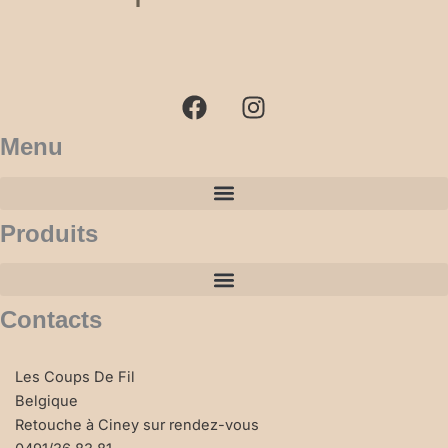
F
I
a
n
c
s
e
t
b
a
Menu
o
g
o
r
k
a
Produits
m
Contacts
Les Coups De Fil
Belgique
Retouche à Ciney sur rendez-vous