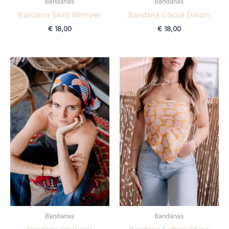
Bandanas
Bandanas
Bandana Sand Whisper
Bandana Cocoa Dream
€
18,00
€
18,00
Bandanas
Bandanas