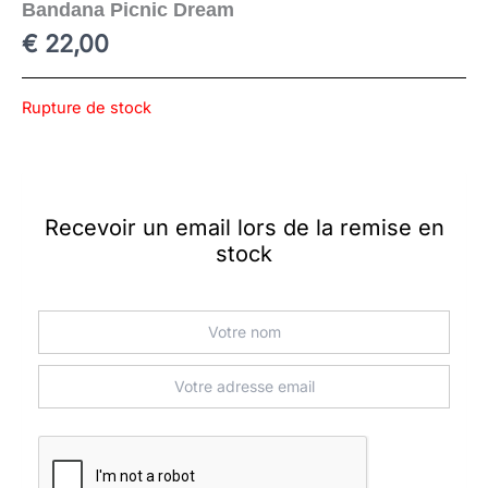
Bandana Picnic Dream
€
22,00
Rupture de stock
Recevoir un email lors de la remise en
stock