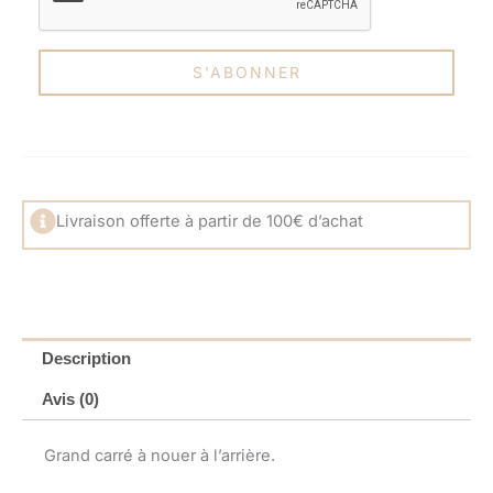
Livraison offerte à partir de 100€ d’achat
Description
Avis (0)
Grand carré à nouer à l’arrière.