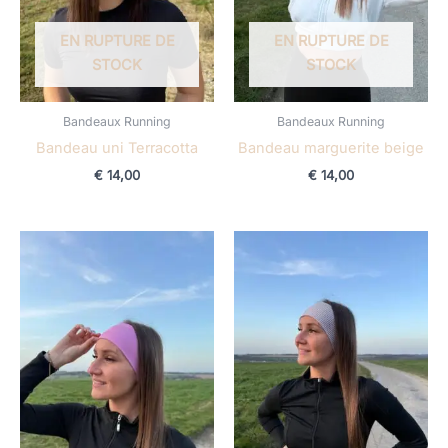
EN RUPTURE DE
EN RUPTURE DE
STOCK
STOCK
Bandeaux Running
Bandeaux Running
Bandeau uni Terracotta
Bandeau marguerite beige
€
14,00
€
14,00