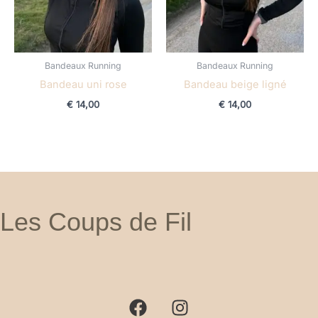
Bandeaux Running
Bandeaux Running
Bandeau uni rose
Bandeau beige ligné
€
14,00
€
14,00
Les Coups de Fil
F
I
a
n
c
s
e
t