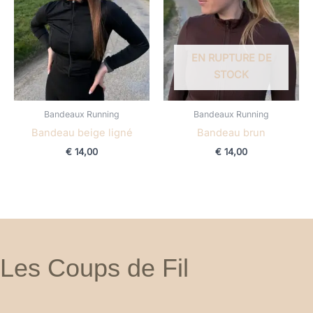
EN RUPTURE DE
STOCK
Bandeaux Running
Bandeaux Running
Bandeau beige ligné
Bandeau brun
€
14,00
€
14,00
Les Coups de Fil
F
I