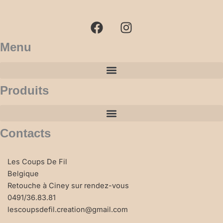
a
n
c
s
e
t
b
a
Menu
o
g
o
r
k
a
Produits
m
Contacts
Les Coups De Fil
Belgique
Retouche à Ciney sur rendez-vous
0491/36.83.81
lescoupsdefil.creation@gmail.com