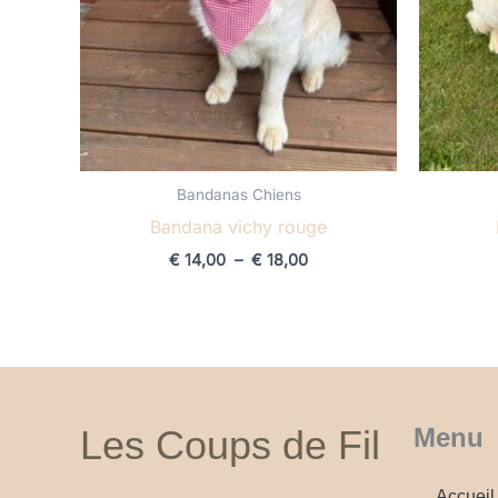
Bandanas Chiens
Bandana vichy rouge
€
14,00
–
€
18,00
Les Coups de Fil
Menu
Accueil