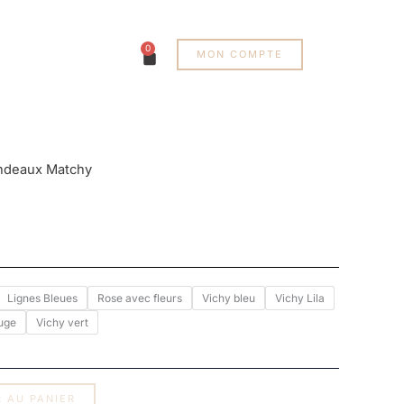
0
Panier
MON COMPTE
ndeaux Matchy
Lignes Bleues
Rose avec fleurs
Vichy bleu
Vichy Lila
uge
Vichy vert
 AU PANIER