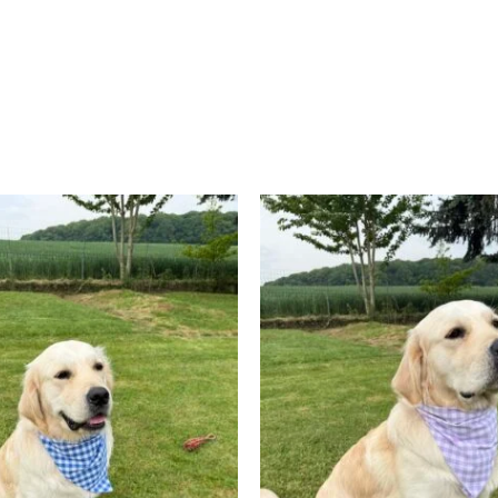
Plage
P
de
d
prix :
p
€ 14,00
€
à
à
€ 18,00
€