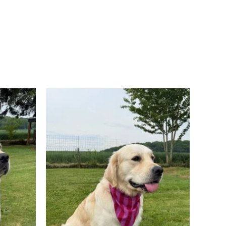
lage
Plage
e
de
rix :
prix :
 14,00
€ 14,00
à
 18,00
€ 18,00