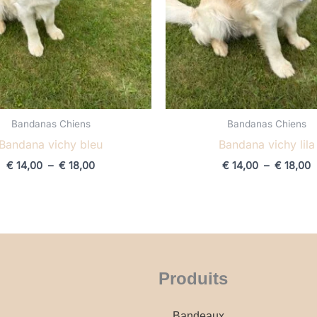
Bandanas Chiens
Bandanas Chiens
Bandana vichy bleu
Bandana vichy lila
€
14,00
–
€
18,00
€
14,00
–
€
18,00
Produits
Bandeaux