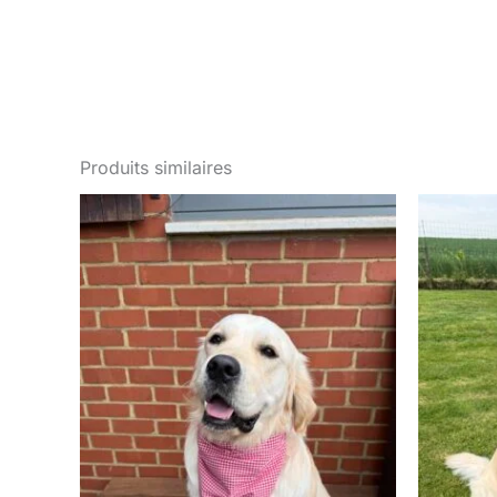
Produits similaires
Plage
de
prix :
€ 14,00
à
€ 18,00