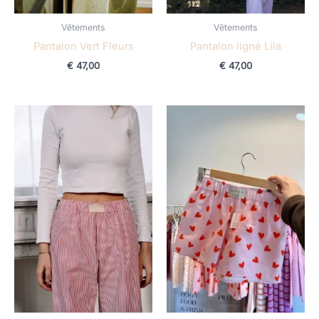
Vêtements
Vêtements
Pantalon Vert Fleurs
Pantalon ligné Lila
€
47,00
€
47,00