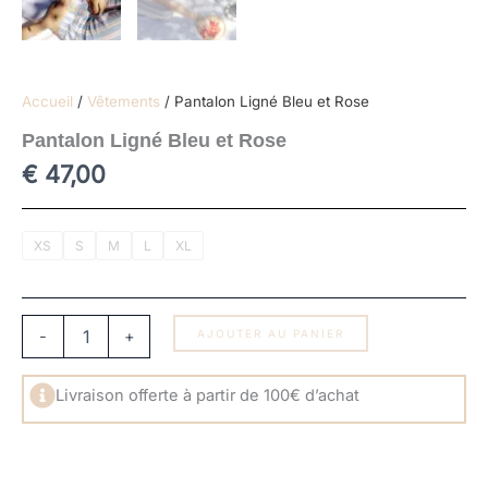
Accueil
/
Vêtements
/ Pantalon Ligné Bleu et Rose
Pantalon Ligné Bleu et Rose
€
47,00
quantité
XS
S
M
L
XL
de
Pantalon
Ligné
Bleu
-
+
AJOUTER AU PANIER
et
Rose
Livraison offerte à partir de 100€ d’achat