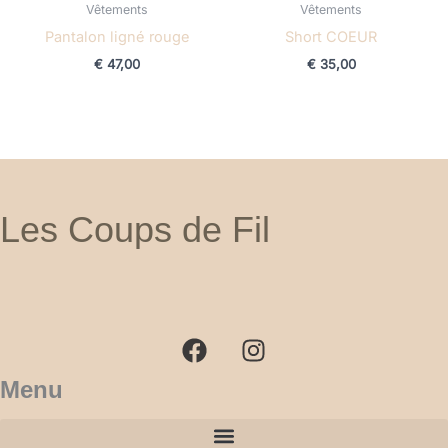
Vêtements
Vêtements
Pantalon ligné rouge
Short COEUR
€
47,00
€
35,00
Les Coups de Fil
F
I
a
n
c
s
e
t
b
a
Menu
o
g
o
r