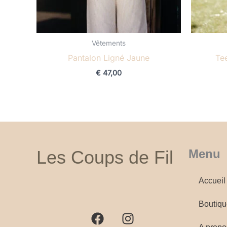
Vêtements
Pantalon Ligné Jaune
Tee
€
47,00
Les Coups de Fil
Menu
Accueil
F
I
a
n
Boutiqu
c
s
e
t