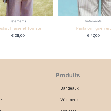
Vêtements
Vêtements
shirt Fraise et Tomate
Pantalon ligné vert
€
28,00
€
47,00
Produits
Bandeaux
e
Vêtements