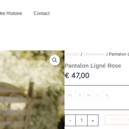
re Histoire
Contact
Accueil
/
Vêtements
/ Pantalon 
Pantalon Ligné Rose
€
47,00
quantité
XS
S
M
L
XL
de
Pantalon
Ligné
Rose
-
+
AJOUTER