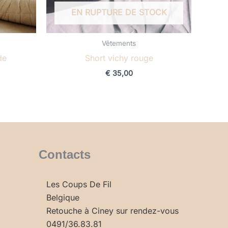
EN RUPTURE DE STOCK
Vêtements
de
Short vichy rouge
€
35,00
Contacts
Les Coups De Fil
Belgique
Retouche à Ciney sur rendez-vous
0491/36.83.81