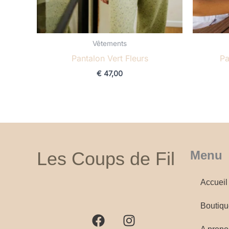
Vêtements
Pantalon Vert Fleurs
Pa
€
47,00
Les Coups de Fil
Menu
Accueil
F
I
a
n
Boutiqu
c
s
e
t