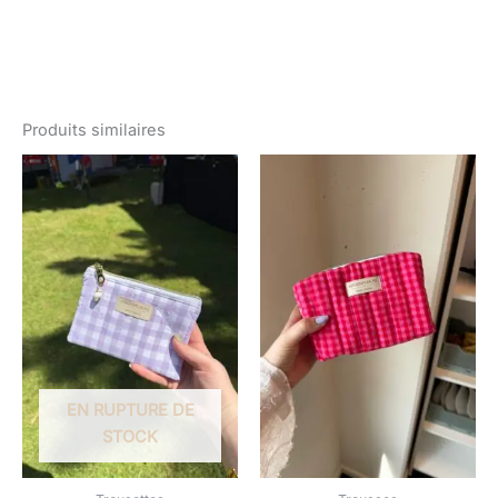
Produits similaires
Plage
de
prix :
€ 24,00
à
€ 34,00
EN RUPTURE DE
STOCK