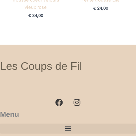
vieux rose
€
24,00
€
34,00
Les Coups de Fil
F
I
a
n
c
s
e
t
b
a
Menu
o
g
o
r