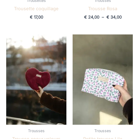
Trousettes
Trousses
Trousette coquillage
Trousse Rosa
€
17,00
€
24,00
–
€
34,00
Trousses
Trousses
Trousse coeur velours
Petite trousse Lila