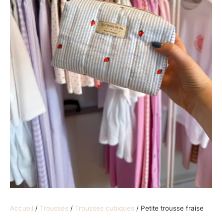
Accueil
/
Trousses
/
Trousses cubiques
/ Petite trousse fraise