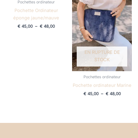
Pochettes ordinateur
à
à
€ 48,00
€ 48,00
Pochette Ordinateur
éponge jaune/mauve
€
45,00
–
€
48,00
EN RUPTURE DE
STOCK
Pochettes ordinateur
Pochette ordinateur Marine
€
45,00
–
€
48,00