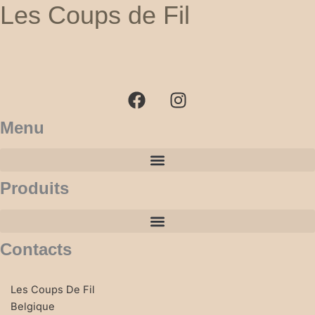
Les Coups de Fil
F
I
a
n
c
s
e
t
b
a
Menu
o
g
o
r
k
a
Produits
m
Contacts
Les Coups De Fil
Belgique