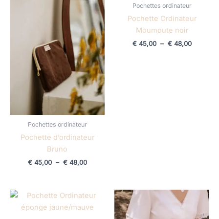
€ 45,00
€ 45,00
Pochettes ordinateur
à
à
€ 48,00
€ 48,00
Pochette Ordinateur
Moumoute noir
€
45,00
–
€
48,00
Pochettes ordinateur
Pochette d’ordinateur
Bruno
€
45,00
–
€
48,00
Plage
Plage
de
de
prix :
prix :
€ 45,00
€ 45,00