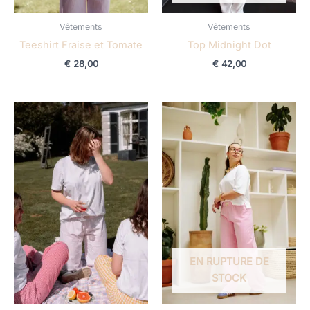
Vêtements
Vêtements
Teeshirt Fraise et Tomate
Top Midnight Dot
€
28,00
€
42,00
EN RUPTURE DE
STOCK