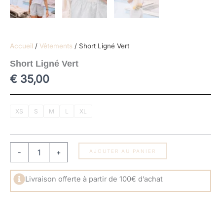
Accueil
/
Vêtements
/ Short Ligné Vert
Short Ligné Vert
€
35,00
quantité
XS
S
M
L
XL
de
Short
Ligné
Vert
-
+
AJOUTER AU PANIER
Livraison offerte à partir de 100€ d’achat