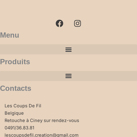
F
I
a
n
c
s
e
t
b
a
Menu
o
g
o
r
k
a
Produits
m
Contacts
Les Coups De Fil
Belgique
Retouche à Ciney sur rendez-vous
0491/36.83.81
lescoupsdefil.creation@gmail.com