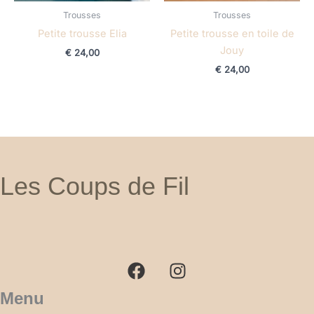
Trousses
Trousses
Petite trousse Elia
Petite trousse en toile de
Jouy
€
24,00
€
24,00
Les Coups de Fil
F
I
a
n
c
s
e
t
b
a
Menu
o
g