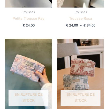
Trousses
Trousses
Petite Trousse Ray
Trousse Rosa
€
24,00
€
24,00
–
€
34,00
EN RUPTURE DE
EN RUPTURE DE
STOCK
STOCK