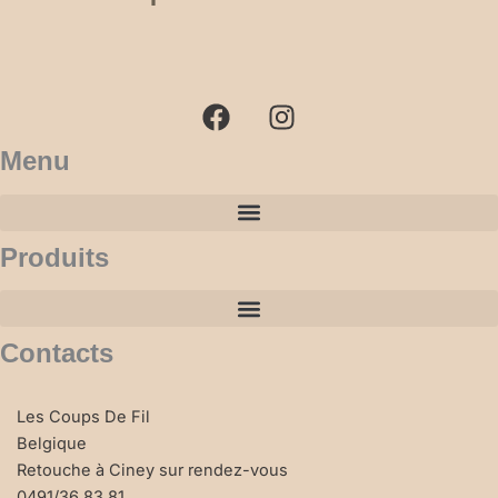
F
I
a
n
c
s
e
t
b
a
Menu
o
g
o
r
k
a
Produits
m
Contacts
Les Coups De Fil
Belgique
Retouche à Ciney sur rendez-vous
0491/36.83.81