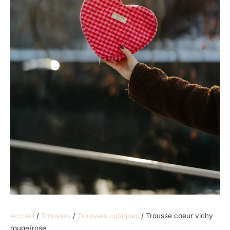
Accueil
/
Trousses
/
Trousses cubiques
/ Trousse coeur vichy
rouge/rose