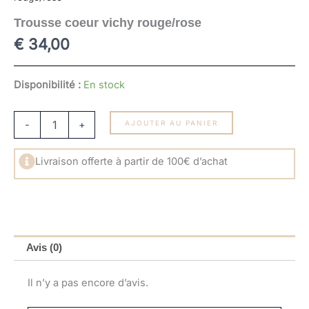
Trousse coeur vichy rouge/rose
€
34,00
quantité
Disponibilité :
En stock
de
Trousse
coeur
-
+
AJOUTER AU PANIER
vichy
rouge/rose
Livraison offerte à partir de 100€ d’achat
Avis (0)
Il n’y a pas encore d’avis.