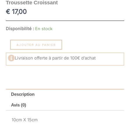
Troussette Croissant
€
17,00
quantité
Disponibilité :
En stock
de
Troussette
Croissant
AJOUTER AU PANIER
Livraison offerte à partir de 100€ d’achat
Description
Avis (0)
10cm X 15cm