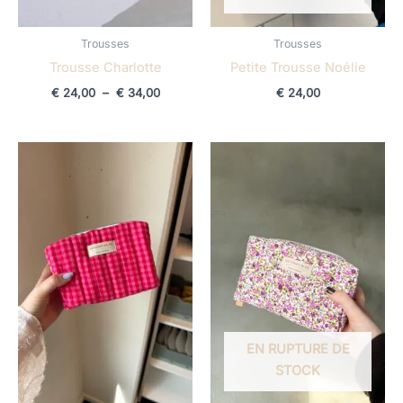
Trousses
Trousses
Trousse Charlotte
Petite Trousse Noélie
€
24,00
–
€
34,00
€
24,00
Plage
de
prix :
€ 24,00
à
€ 34,00
EN RUPTURE DE
STOCK