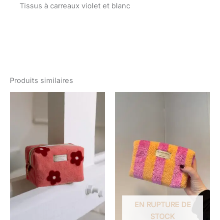
Tissus à carreaux violet et blanc
Produits similaires
Plage
de
prix :
€ 24,00
à
€ 34,00
EN RUPTURE DE
STOCK