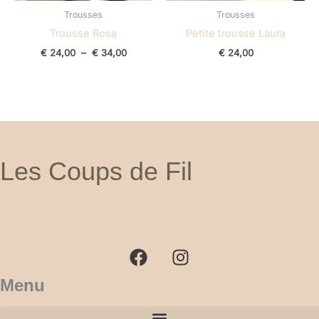
Trousses
Trousses
Trousse Rosa
Petite trousse Laura
€
24,00
–
€
34,00
€
24,00
Les Coups de Fil
F
I
a
n
c
s
e
t
b
a
Menu
o
g
o
r