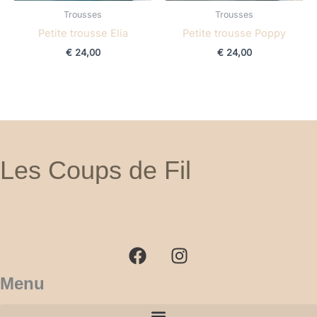
Trousses
Trousses
Petite trousse Elia
Petite trousse Poppy
€
24,00
€
24,00
Les Coups de Fil
F
I
a
n
c
s
e
t
b
a
Menu
o
g
o
r