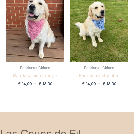
€ 18,00
€ 18,00
Bandanas Chiens
Bandanas Chiens
Bandana vichy rouge
Bandana vichy bleu
€
14,00
–
€
18,00
€
14,00
–
€
18,00
Les Coups de Fil