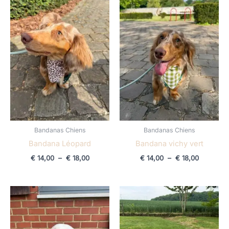
€ 14,00
€ 14,00
à
à
€ 18,00
€ 18,00
Bandanas Chiens
Bandanas Chiens
Bandana Léopard
Bandana vichy vert
€
14,00
–
€
18,00
€
14,00
–
€
18,00
Plage
Plage
de
de
prix :
prix :
€ 14,00
€ 14,00
à
à