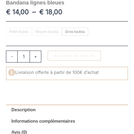
Bandana lignes bleues
Plage
€
14,00
–
€
18,00
de
prix :
quantité
€ 14,00
Petit toutou
Moyen toutou
Gros toutou
de
à
Bandana
€ 18,00
lignes
bleues
-
+
AJOUTER AU PANIER
Livraison offerte à partir de 100€ d’achat
Description
Informations complémentaires
Avis (0)