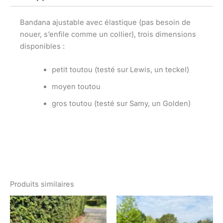
Bandana ajustable avec élastique (pas besoin de
nouer, s’enfile comme un collier), trois dimensions
disponibles :
petit toutou (testé sur Lewis, un teckel)
moyen toutou
gros toutou (testé sur Samy, un Golden)
Produits similaires
Plage
Plage
de
de
prix :
prix :