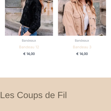
Bandeaux
Bandeaux
Bandeau 12
Bandeau 3
€
14,00
€
14,00
Les Coups de Fil
F
I