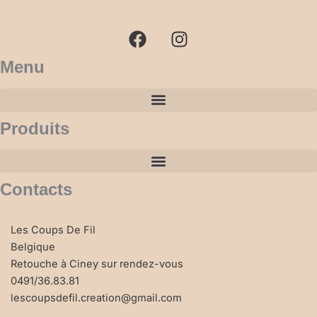
a
n
c
s
e
t
b
a
Menu
o
g
o
r
k
a
Produits
m
Contacts
Les Coups De Fil
Belgique
Retouche à Ciney sur rendez-vous
0491/36.83.81
lescoupsdefil.creation@gmail.com