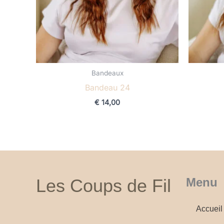
Bandeaux
Bandeau 24
€
14,00
Les Coups de Fil
Menu
Accueil
F
I