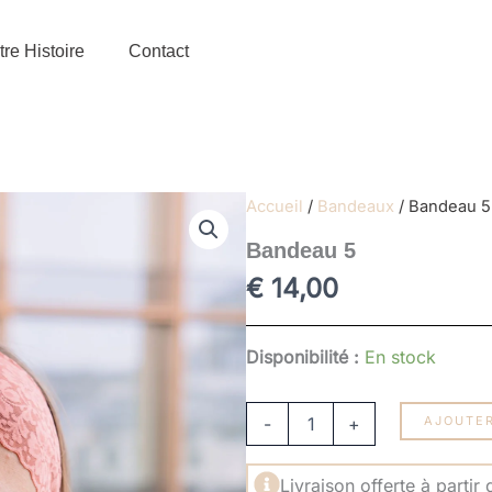
re Histoire
Contact
Accueil
/
Bandeaux
/ Bandeau 5
Bandeau 5
€
14,00
quantité
Disponibilité :
En stock
de
Bandeau
5
-
+
AJOUTER
Livraison offerte à partir