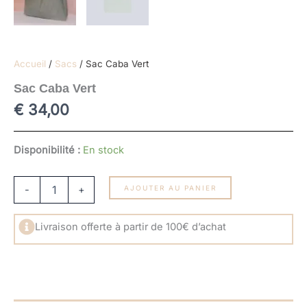
Accueil
/
Sacs
/ Sac Caba Vert
Sac Caba Vert
€
34,00
quantité
Disponibilité :
En stock
de
Sac
Caba
-
+
AJOUTER AU PANIER
Vert
Livraison offerte à partir de 100€ d’achat