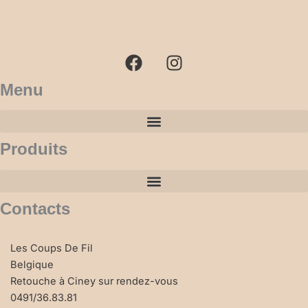
F
I
a
n
c
s
e
t
b
a
Menu
o
g
o
r
k
a
Produits
m
Contacts
Les Coups De Fil
Belgique
Retouche à Ciney sur rendez-vous
0491/36.83.81