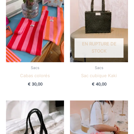
EN RUPTURE DE
STOCK
Sacs
Sacs
Cabas colorés
Sac cubique Kaki
€
30,00
€
40,00