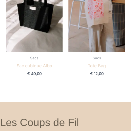
Sacs
Sacs
Sac cubique Alba
Tote Bag
€
40,00
€
12,00
Les Coups de Fil