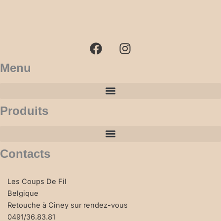
F
I
a
n
c
s
e
t
b
a
Menu
o
g
o
r
k
a
Produits
m
Contacts
Les Coups De Fil
Belgique
Retouche à Ciney sur rendez-vous
0491/36.83.81