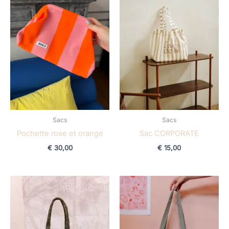
Sacs
Sacs
Pochette rose et orange
Sac CORPORATE
€
30,00
€
15,00