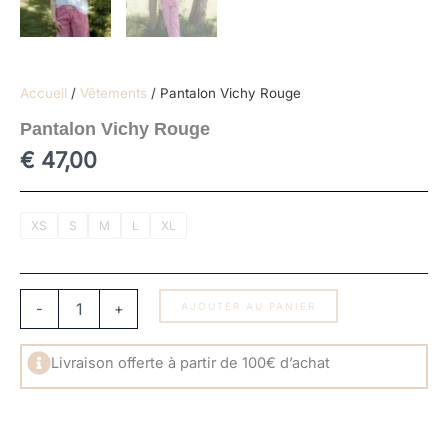
Accueil
/
Vêtements
/ Pantalon Vichy Rouge
Pantalon Vichy Rouge
€
47,00
quantité
XS
S
M
L
XL
de
Pantalon
Vichy
Rouge
-
+
AJOUTER AU PANIER
Livraison offerte à partir de 100€ d’achat