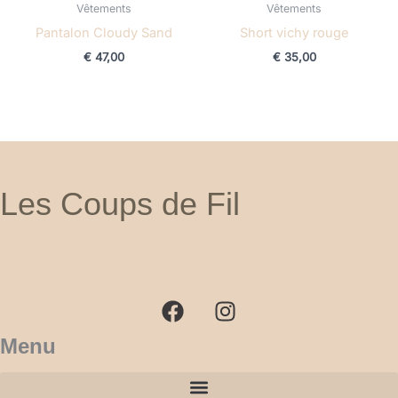
Vêtements
Vêtements
Pantalon Cloudy Sand
Short vichy rouge
€
47,00
€
35,00
Les Coups de Fil
F
I
a
n
c
s
e
t
b
a
Menu
o
g
o
r