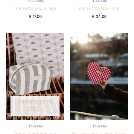
Trousettes
Trousses
Trousette coquillage
Petite trousse Love
€
17,00
€
24,00
Plage
de
prix :
€ 24,00
à
€ 34,00
EN RUPTURE DE
STOCK
Trousses
Trousses
Trousse éponge vert
Trousse coeur vichy rouge