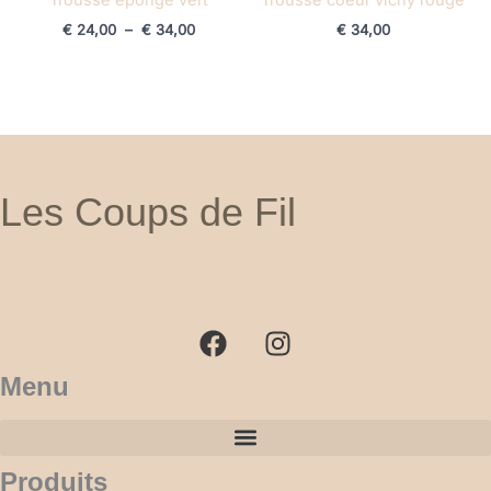
€
24,00
–
€
34,00
€
34,00
Les Coups de Fil
F
I
a
n
c
s
e
t
b
a
Menu
o
g
o
r
k
a
Produits