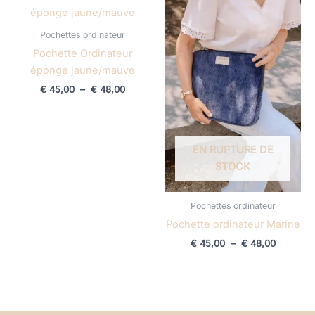
de
de
prix :
prix :
€ 45,00
€ 45,00
Pochettes ordinateur
à
à
€ 48,00
€ 48,00
Pochette Ordinateur
éponge jaune/mauve
€
45,00
–
€
48,00
EN RUPTURE DE
STOCK
Pochettes ordinateur
Pochette ordinateur Marine
€
45,00
–
€
48,00