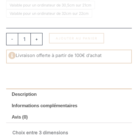
à
Valable pour un ordinateur de 30,5cm sur 21cm
Pochette
€ 48,00
Ordinateur
Valable pour un ordinateur de 32cm sur 22cm
éponge
orange/mauve
-
+
AJOUTER AU PANIER
Livraison offerte à partir de 100€ d’achat
Description
Informations complémentaires
Avis (0)
Choix entre 3 dimensions