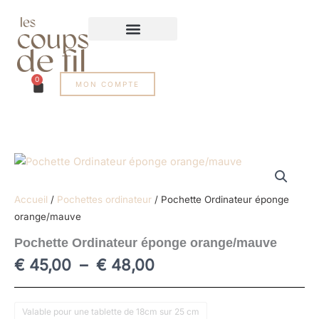
Aller
au
contenu
0
Panier
MON COMPTE
Accueil
/
Pochettes ordinateur
/ Pochette Ordinateur éponge
orange/mauve
Pochette Ordinateur éponge orange/mauve
Plage
€
45,00
–
€
48,00
de
prix :
quantité
€ 45,00
Valable pour une tablette de 18cm sur 25 cm
de