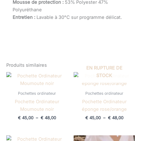
Mousse de protection :
53% Polyester 47%
Polyuréthane
Entretien :
Lavable à 30°C sur programme délicat.
Produits similaires
EN RUPTURE DE
Plage
Plage
STOCK
de
de
prix :
prix :
€ 45,00
€ 45,00
Pochettes ordinateur
Pochettes ordinateur
à
à
€ 48,00
€ 48,00
Pochette Ordinateur
Pochette Ordinateur
Moumoute noir
éponge rose/orange
€
45,00
–
€
48,00
€
45,00
–
€
48,00
Plage
Plage